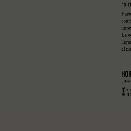
EN E
Para
comp
impr
La c
luga
el m
HOR
LUN-
🍸 S
☀️ S