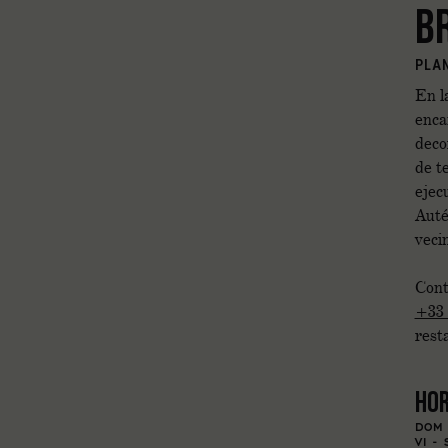
B
PLA
En l
enca
deco
de t
ejec
Auté
vecin
Cont
+33 
rest
Hor
DOM 
VI -