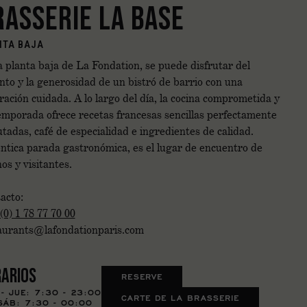
RASSERIE LA BASE
NTA BAJA
a planta baja de La Fondation, se puede disfrutar del
nto y la generosidad de un bistró de barrio con una
ración cuidada. A lo largo del día, la cocina comprometida y
emporada ofrece recetas francesas sencillas perfectamente
utadas, café de especialidad e ingredientes de calidad.
ntica parada gastronómica, es el lugar de encuentro de
os y visitantes.
acto:
(0) 1 78 77 70 00
aurants@lafondationparis.com
arios
RESERVE
- JUE: 7:30 - 23:00
CARTE DE LA BRASSERIE
 SÁB: 7:30 - 00:00