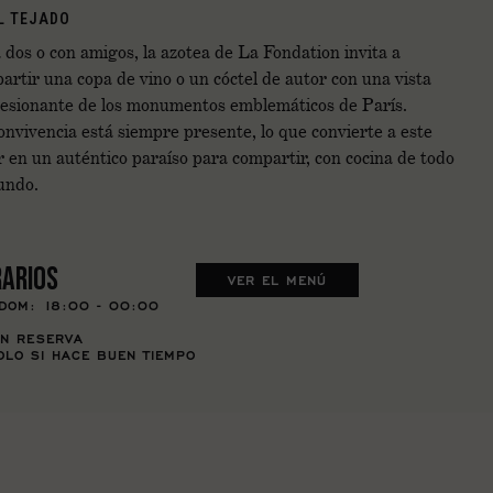
L TEJADO
 dos o con amigos, la azotea de La Fondation invita a
artir una copa de vino o un cóctel de autor con una vista
esionante de los monumentos emblemáticos de París.
onvivencia está siempre presente, lo que convierte a este
r en un auténtico paraíso para compartir, con cocina de todo
undo.
ARIOS
VER EL MENÚ
DOM: 18:00 - 00:00
IN RESERVA
OLO SI HACE BUEN TIEMPO