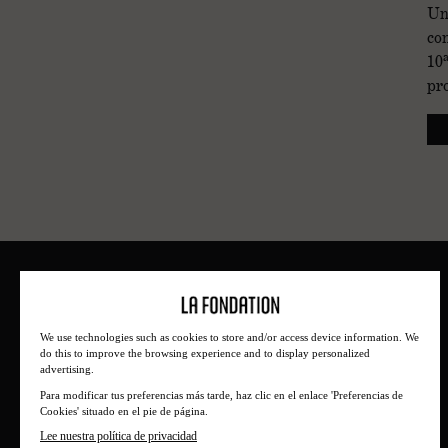
Un
con
10
pr